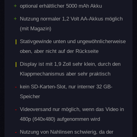
Solarpanel, 5000
optional erhältlicher 5000 mAh Akku
optionales Zubehör
mAh Akku,
Nutzung normaler 1,2 Volt AA-Akkus möglich
Kugelkopfhalter
(mit Magazin)
Netzteil
Stativgewinde unten und ungewöhnlicherweise
Kabelschloss,
Sicherungsmöglichkeiten
oben, aber nicht auf der Rückseite
Vorhängeschloss
Display ist mit 1,9 Zoll sehr klein, durch den
ca. 136 (H) × 110 
Klappmechanismus aber sehr praktisch
Größe
× 82 (T) mm
kein SD-Karten-Slot, nur interner 32 GB-
Gewicht
ca. 675 g (mit Akk
Speicher
Videoversand nur möglich, wenn das Video in
480p (640x480) aufgenommen wird
Nutzung von Nahlinsen schwierig, da der