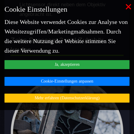
×
Lichtsensor direkt neben dem Objektiv
Cookie Einstellungen
angebracht ist.
Diese Website verwendet Cookies zur Analyse von
Websitezugriffen/Marketingmaßnahmen. Durch
Zeiss Secacam 3 und Zubehör
die weitere Nutzung der Website stimmen Sie
kaufen
dieser Verwendung zu.
Preis: ca. 129 € (Stand: 03.11.2025)
Ja, akzeptieren
Cookie-Einstellungen anpassen
Mehr erfahren (Datenschutzerklärung)