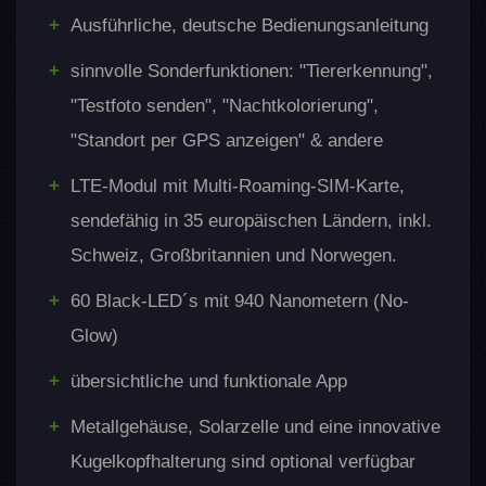
GPS-Funktionen
Ausführliche, deutsche Bedienungsanleitung
SecaTrack
Wechselmagazin:
Datenschutz & Sicherheit
sinnvolle Sonderfunktionen: "Tiererkennung",
Stromversorgung
5000 mAh Akku
o
"Testfoto senden", "Nachtkolorierung",
AA-Batterien
"Standort per GPS anzeigen" & andere
integriertes Solarpanel
Nein, nur extern
LTE-Modul mit Multi-Roaming-SIM-Karte,
externe
sendefähig in 35 europäischen Ländern, inkl.
12 V | 2 A
Stromversorgung
Schweiz, Großbritannien und Norwegen.
32 GB interner
60 Black-LED´s mit 940 Nanometern (No-
Speicher
Speicher (kein SD
Glow)
Slot)
übersichtliche und funktionale App
IP-Rating
IP66
Metallgehäuse, Solarzelle und eine innovative
Metallgehäuse,
Kugelkopfhalterung sind optional verfügbar