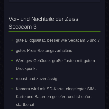
Bildqualität (Foto & Video)
Allgemeine Bildqualität
Videoqualität
Vor- und Nachteile der Zeiss
Bildsensor (native
Mikrofonqualität
3 MP CMOS
Secacam 3
Auflösung)
PIR-Sensor
Akkulaufzeit
60° (enger
Zubehör und Kompatibilität
gute Bildqualität, besser wie Secacam 5 und 7
Objektiv Sichtfeld
Bildwinkel)
Wildlife-Impact
gutes Preis-/Leitungsverhältnis
Kabellose Verbindung &
60 IR-LED´s (940
Steuerung
Blitz/Licht
Wertiges Gehäuse, große Tasten mit gutem
nm; No-Glow)
Der Tarif / die Kosten
Druckpunkt
Die App
Sendefähig (4G/LTE)
Ja
Wertigkeit & Handling
robust und zuverlässig
Sonderfunktionen
Videoauflösung
480p, 720p, 1080
Kamera wird mit SD-Karte, eingelegter SIM-
KI-Tiererkennung
Nacht-Kolorierung
Videodauer
5 s bis 59 s
Karte und Batterien geliefert und ist sofort
Video-Versand
startbereit
FPS (Bilder pro Sekunde)
Tag: 30 | Nacht: 3