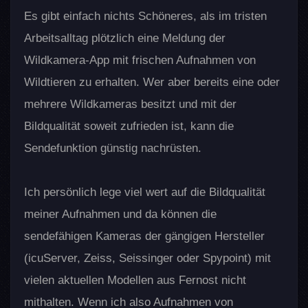
(Gorillapod)
Es gibt einfach nichts Schöneres, als im tristen
Erdspieß
Arbeitsalltag plötzlich eine Meldung der
Diebstahlschutz &
Wildkamera-App mit frischen Aufnahmen von
Informationsblatt
Laminiergerät & Folien
Wildtieren zu erhalten. Wer aber bereits eine oder
Seilschlösser
mehrere Wildkameras besitzt und mit der
Vorhängeschlösser
Bildqualität soweit zufrieden ist, kann die
Stahlkäfige
Sendefunktion günstig nachrüsten.
Stromversorgung
1,2 Volt AA-Akkus
1,5 Volt AA-Akkus
Ich persönlich lege viel wert auf die Bildqualität
Externe Akkus
meiner Aufnahmen und da können die
Solarpanels
sendefähigen Kameras der gängigen Hersteller
Tarnung
Selbstklebendes Tarnband
(icuServer, Zeiss, Seissinger oder Spypoint) mit
Tarnung für den
vielen aktuellen Modellen aus Fernost nicht
Befestigungsgurt
mithalten. Wenn ich also Aufnahmen von