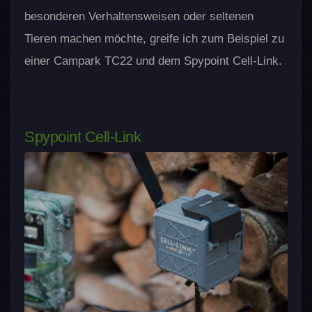
Baumversteck
besonderen Verhaltensweisen oder seltenen
Speicherkarten und Zubehör
Tieren machen möchte, greife ich zum Beispiel zu
SD-Kartenstick
Speicherkarten-Etui
einer Campark TC22 und dem Spypoint Cell-Link.
SD-Karten
micro-SD-Karten
Pflege & Reinigung
LensPen
Spypoint Cell-Link
Brillenputztücher
Gummipfleger
Nahlinsen und Zubehör
Nahlinsen
Klebeband
Flexibler, wasserdichter
Mehrzweckkleber
GPS - Die Wildkamera
wiederfinden
GPS-Apps