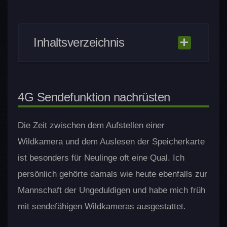
Inhaltsverzeichnis
4G Sendefunktion nachrüsten
4G Sendefunktion nachrüsten
(Spypoint Cell-Link)
Anbringung und Montage
Die Zeit zwischen dem Aufstellen einer
Kameragurt
Mini-Wasserwaage
Wildkamera und dem Auslesen der Speicherkarte
Mini-Bodenstativ
ist besonders für Neulinge oft eine Qual. Ich
Baumschraube
persönlich gehörte damals wie heute ebenfalls zur
Schraubhalterung mit
Mannschaft der Ungeduldigen und habe mich früh
Kugelkopf
Klemmstativ
mit sendefähigen Wildkameras ausgestattet.
Flexibles Dreibein