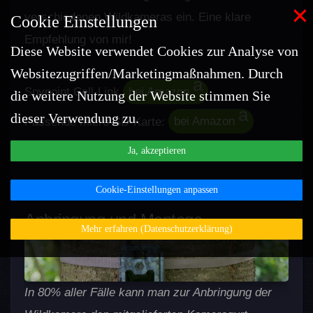
×
verschiedenen Wildkameras ein. Eine klare
Cookie Einstellungen
Empfehlung von mir!
Diese Website verwendet Cookies zur Analyse von
Websitezugriffen/Marketingmaßnahmen. Durch
Spypoint Cell-Link
bei Amazon
die weitere Nutzung der Website stimmen Sie
dieser Verwendung zu.
Passende micro-SD-Karte:
bei Amazon
Ja, akzeptieren
Cookie-Einstellungen anpassen
Anbringung und Montage
Mehr erfahren (Datenschutzerklärung)
In 80% aller Fälle kann man zur Anbringung der