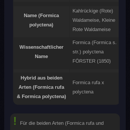
Das Wildschwein
Vögel
Kahlrückige (Rote)
Name (Formica
Insekten
Waldameise, Kleine
Ernährung
polyctena)
Rote Waldameise
Was fressen Rote
Waldameisen?
Formica (Formica s.
Honigtau
Wissenschaftlicher
str.) polyctena
Insekten & Co
Name
FÖRSTER (1850)
Andere Nahrungsquellen
Flüssigkeitsbedarf
Fütterung von
Hybrid aus beiden
Formica rufa x
Jungköniginnen und
Arten (Formica rufa
Männchen
polyctena
& Formica polyctena)
Nahrungsvorräte im
Hinterleib
Gegenseitige Fütterung
Mischform aus Formica rufa
Für die beiden Arten (Formica rufa und
und -polyctena