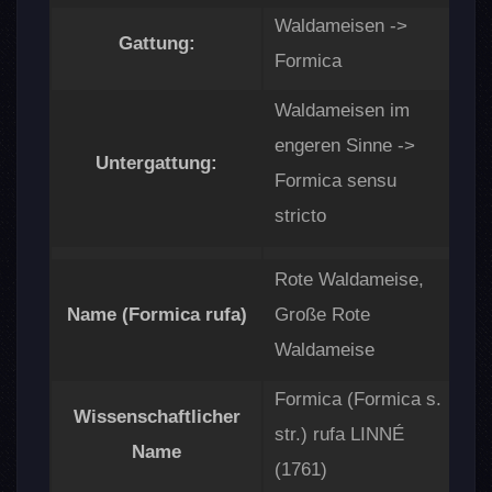
Besondere Verhaltensweisen
Waldameisen ->
Körperpflege
Gattung:
Formica
Transport von Artgenossen
Wie stark ist eine Rote
Waldameisen im
Waldameise?
engeren Sinne ->
Verteidigung
Untergattung:
Formica sensu
Arbeitsteilung im
Waldameisenstaat
stricto
Sinne: Sehen, Tasten, Hören &
Riechen
Rote Waldameise,
Sehen
Name (Formica rufa)
Große Rote
Tasten und Riechen
Waldameise
Können rote Waldameisen
hören?
Formica (Formica s.
Wie orientiert sich eine rote
Wissenschaftlicher
str.) rufa LINNÉ
Waldameise?
Name
Feinde (Räuber & Parasiten)
(1761)