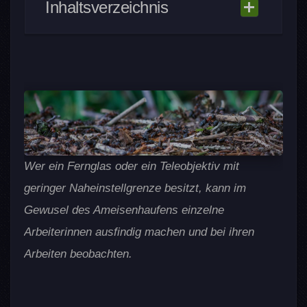
Inhaltsverzeichnis
Klassifizierung und Namen
Lebensraum
Vorkommen und Verbreitung
Aussehen und Körperbau
Unterschiede zwischen Formica
rufa und -polyctena
Wer ein Fernglas oder ein Teleobjektiv mit
Unterschiede im Verhalten
geringer Naheinstellgrenze besitzt, kann im
Bestimmung und
Gewusel des Ameisenhaufens einzelne
Unterschiede im Aussehen
Verwandte Arten
Arbeiterinnen ausfindig machen und bei ihren
(Verwechslungsgefahr)
Arbeiten beobachten.
Jahresablauf
Frühling
Sommer