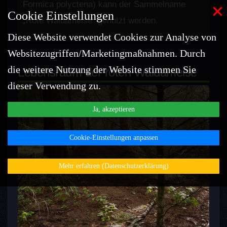
×
Formica polyctena) kann der Sammelname
Bedeutung und Nutzen für das
Cookie Einstellungen
„Rote Waldameise“ genutzt werden.
Ökosystem Wald
Diese Website verwendet Cookies zur Analyse von
Schutzstatus & Umsiedlungen
Verhaltensregeln
Websitezugriffen/Marketingmaßnahmen. Durch
Quellenangaben
die weitere Nutzung der Website stimmen Sie
Lebensraum der roten Waldameise
Quellenangaben
dieser Verwendung zu.
Ja, akzeptieren
Cookie-Einstellungen anpassen
Mehr erfahren (Datenschutzerklärung)