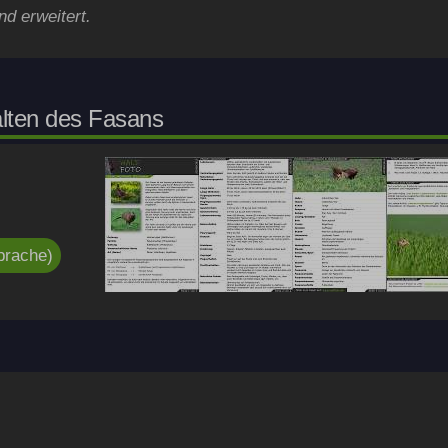
nd erweitert.
alten des Fasans
prache)