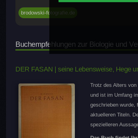
brodowski-fotografie.de
Buchempfehlungen zur Biologie und Ve
DER FASAN | seine Lebensweise, Hege und
Trotz des Alters von
und ist im Umfang i
geschrieben wurde, f
aktuelleren Titeln. D
spezielleren Aussag
Das Buch findet Ihr