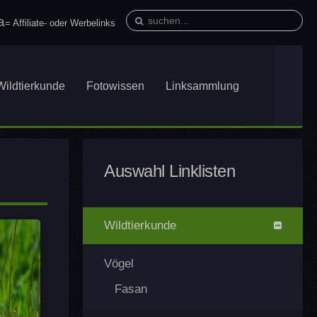
= Affiliate- oder Werbelinks
Wildtierkunde
Fotowissen
Linksammlung
Auswahl Linklisten
Wildtierkunde
Vögel
Fasan