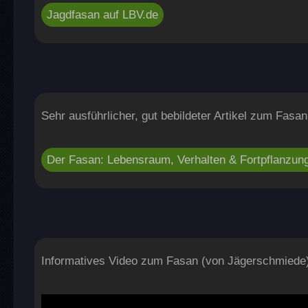
Jagdfasan auf LBV.de
Sehr ausführlicher, gut bebildeter Artikel zum Fasan
Der Fasan: Lebensraum, Verhalten & Fortpflanzung
Informatives Video zum Fasan (von Jägerschmiede