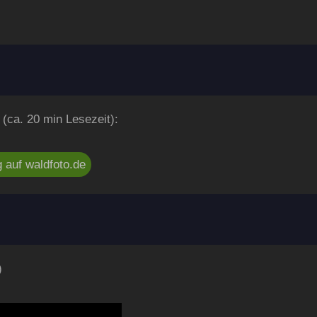
 (ca. 20 min Lesezeit):
 auf waldfoto.de
)