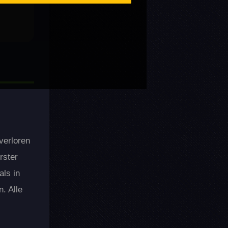
verloren
rster
als in
. Alle